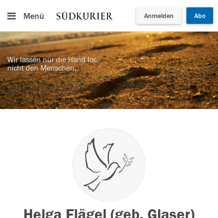
Menü
Anmelden
Abo
Wir lassen nur die Hand los,
nicht den Menschen.
Helga Flägel (geb. Glaser)