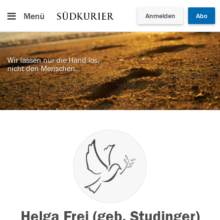
Menü
Anmelden
Abo
Wir lassen nur die Hand los,
nicht den Menschen.
Helga Frei (geb. Studinger)