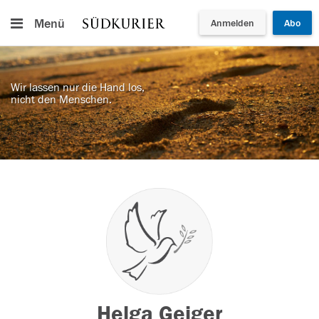
Menü
Anmelden
Abo
Wir lassen nur die Hand los,
nicht den Menschen.
Helga Geiger