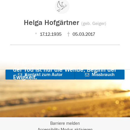
Helga Hofgärtner
(geb. Geiger)
17.12.1935
05.03.2017
Der Tod ist nicht das Ende, nicht die
Vergänglichkeit,
der Tod ist nur die Wende, Beginn der
Kontakt zum Autor
Missbrauch
Ewigkeit.
aufnehmen
melden
Barriere melden
Accessibility-Modus aktivieren