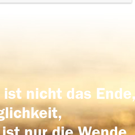
 ist nicht das Ende,
lichkeit,
 ist nur die Wende,