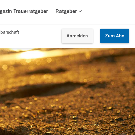
gazin Trauerratgeber
Ratgeber
barschaft
Anmelden
Zum
Abo