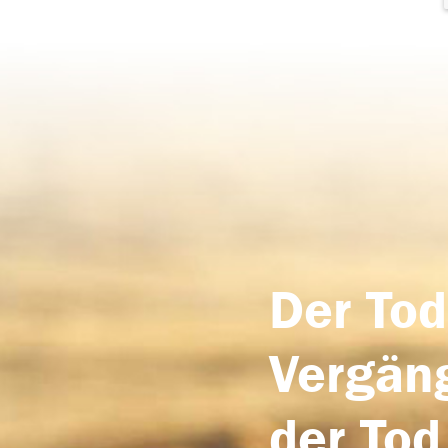
Der Tod
Vergäng
der Tod