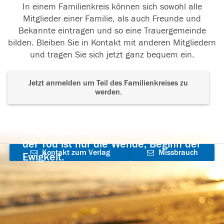
In einem Familienkreis können sich sowohl alle
Mitglieder einer Familie, als auch Freunde und
Bekannte eintragen und so eine Trauergemeinde
bilden. Bleiben Sie in Kontakt mit anderen Mitgliedern
und tragen Sie sich jetzt ganz bequem ein.
Jetzt anmelden um Teil des Familienkreises zu
werden.
Der Tod ist nicht das Ende, nicht die
Vergänglichkeit,
der Tod ist nur die Wende, Beginn der
Kontakt zum Verlag
Missbrauch
Ewigkeit.
aufnehmen
melden