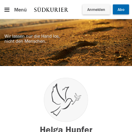
Menü
Anmelden
Abo
Wir lassen nur die Hand los,
nicht den Menschen.
Helga Hupfer