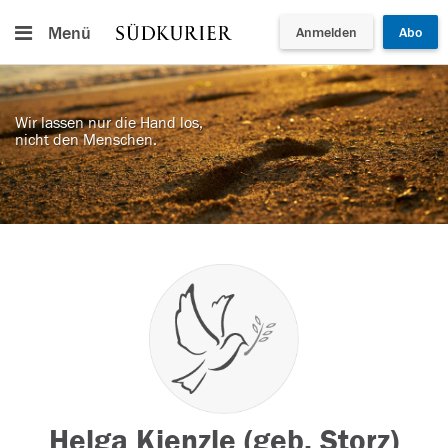
Menü
Anmelden
Abo
Wir lassen nur die Hand los,
nicht den Menschen.
Helga Kienzle (geb. Storz)