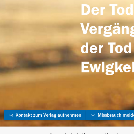
Der Tod
Vergäng
der Tod
Ewigkei
Kontakt zum Verlag aufnehmen
Missbrauch meld