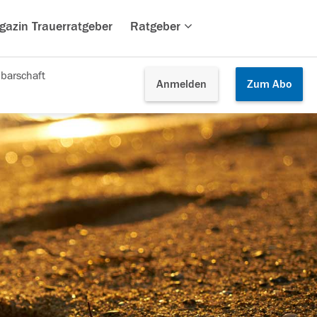
gazin Trauerratgeber
Ratgeber
barschaft
Anmelden
Zum
Abo