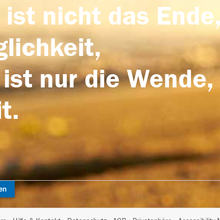
 ist nicht das Ende,
lichkeit,
 ist nur die Wende,
t.
en