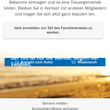
Bekannte eintragen und so eine Trauergemeinde
bilden. Bleiben Sie in Kontakt mit anderen Mitgliedern
und tragen Sie sich jetzt ganz bequem ein.
Jetzt anmelden um Teil des Familienkreises zu
werden.
Der Tod ist nicht das Ende, nicht die
Vergänglichkeit,
der Tod ist nur die Wende, Beginn der
Kontakt zum Autor
Missbrauch
Ewigkeit.
aufnehmen
melden
Barriere melden
I
Accessibility-Modus aktivieren