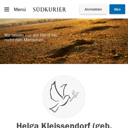
Menü
Anmelden
Abo
Wir lassen nur die Hand los,
nicht den Menschen.
Helga Kleissendorf (geb.