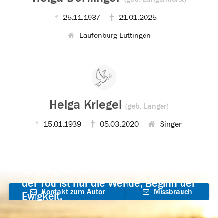
25.11.1937
21.01.2025
Laufenburg-Luttingen
Helga Kriegel
(geb. Langer)
15.01.1939
05.03.2020
Singen
Der Tod ist nicht das Ende, nicht die
Vergänglichkeit,
der Tod ist nur die Wende, Beginn der
Kontakt zum Autor
Missbrauch
Ewigkeit.
aufnehmen
melden