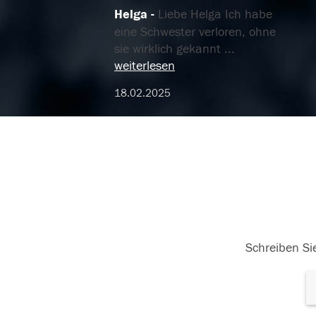
Helga
Liebe Helga Ich habe
eine Schwester verloren, ohne
sie wirklich gekannt
...
weiterlesen
18.02.2025
Schreiben Sie