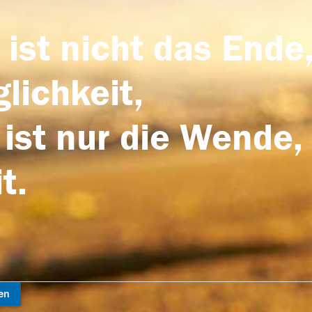
 ist nicht das Ende,
lichkeit,
 ist nur die Wende,
t.
en