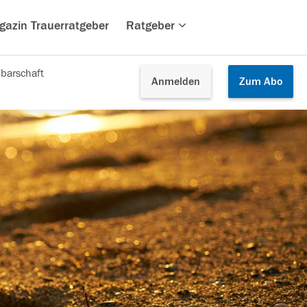
gazin Trauerratgeber
Ratgeber
barschaft
Anmelden
Zum
Abo