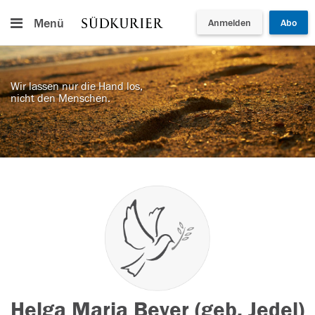
Menü
Anmelden
Abo
Wir lassen nur die Hand los,
nicht den Menschen.
Helga Maria Beyer (geb. Jedel)