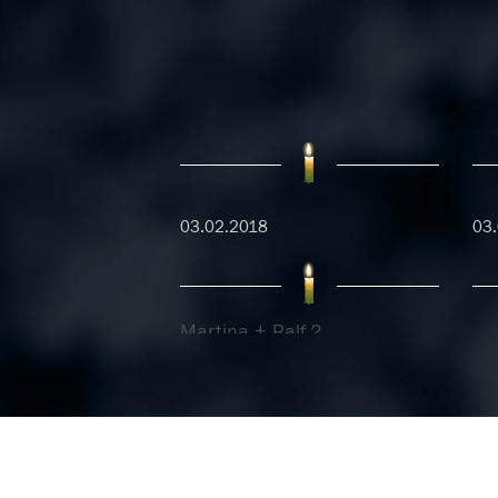
03.02.2018
03
Martina + Ralf ?
20.01.2018
20.