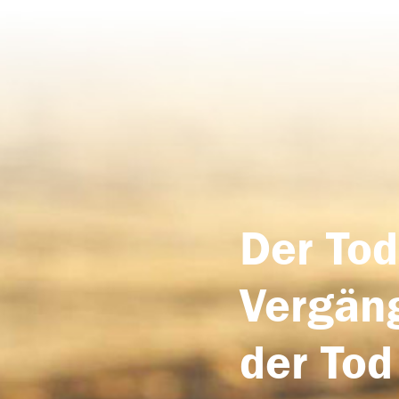
Der Tod
Vergäng
der Tod