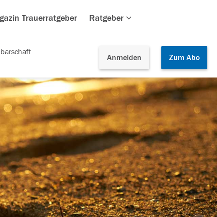
gazin Trauerratgeber
Ratgeber
barschaft
Anmelden
Zum
Abo