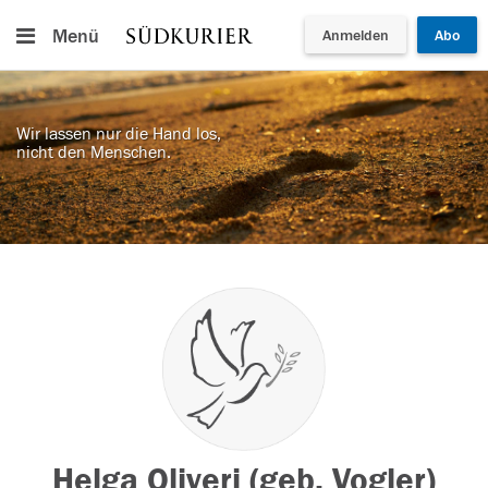
Menü
Anmelden
Abo
Wir lassen nur die Hand los,
nicht den Menschen.
Helga Oliveri (geb. Vogler)