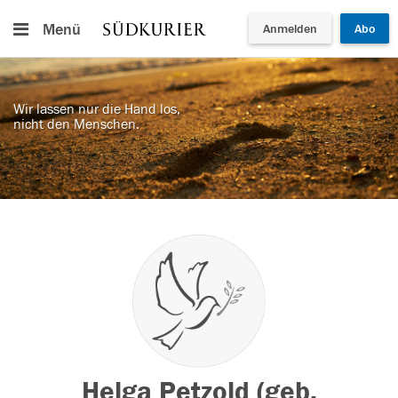
Menü
Anmelden
Abo
Wir lassen nur die Hand los,
nicht den Menschen.
Helga Petzold (geb.