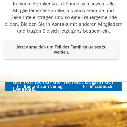
In einem Familienkreis können sich sowohl alle
Mitglieder einer Familie, als auch Freunde und
Bekannte eintragen und so eine Trauergemeinde
bilden. Bleiben Sie in Kontakt mit anderen Mitgliedern
und tragen Sie sich jetzt ganz bequem ein.
Jetzt anmelden um Teil des Familienkreises zu
werden.
Der Tod ist nicht das Ende, nicht die
Vergänglichkeit,
der Tod ist nur die Wende, Beginn der
Kontakt zum Verlag
Missbrauch
Ewigkeit.
aufnehmen
melden