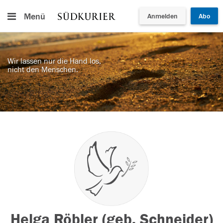
Menü
Anmelden
Abo
Wir lassen nur die Hand los,
nicht den Menschen.
Helga Röbler (geb. Schneider)