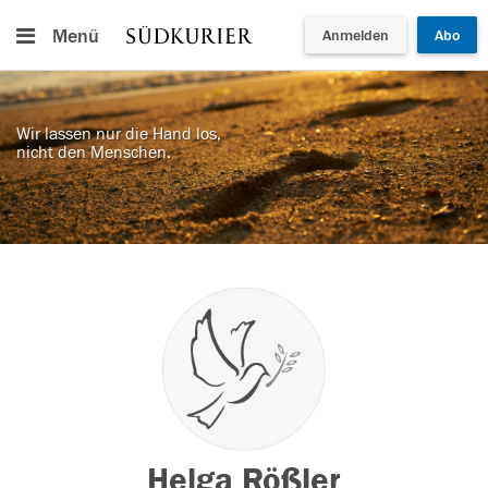
Menü
Anmelden
Abo
Wir lassen nur die Hand los,
nicht den Menschen.
Helga Rößler