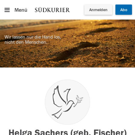
Menü
Anmelden
Abo
Wir lassen nur die Hand los,
nicht den Menschen.
Helga Sachers (geb. Fischer)