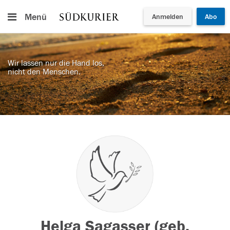
Menü
Anmelden
Abo
Wir lassen nur die Hand los,
nicht den Menschen.
Helga Sagasser (geb.