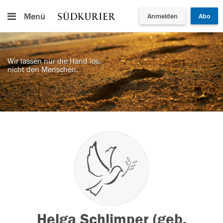
Menü
Anmelden
Abo
Wir lassen nur die Hand los,
nicht den Menschen.
Helga Schlimper (geb.