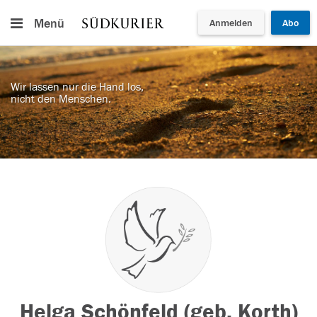
Menü
Anmelden
Abo
Wir lassen nur die Hand los,
nicht den Menschen.
Helga Schönfeld (geb. Korth)