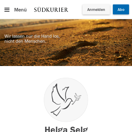
Menü
Anmelden
Abo
Wir lassen nur die Hand los,
nicht den Menschen.
Helga Selg