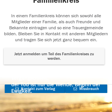
Familienkreis
In einem Familienkreis können sich sowohl alle
Mitglieder einer Familie, als auch Freunde und
Bekannte eintragen und so eine Trauergemeinde
bilden. Bleiben Sie in Kontakt mit anderen Mitgliedern
und tragen Sie sich jetzt ganz bequem ein.
Jetzt anmelden um Teil des Familienkreises zu
werden.
Der Tod ist nicht das Ende, nicht die
Vergänglichkeit,
der Tod ist nur die Wende, Beginn der
Kontakt zum Verlag
Missbrauch
Ewigkeit.
aufnehmen
melden