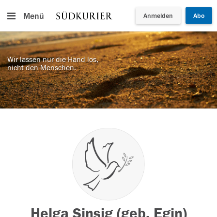
Menü
Anmelden
Abo
Wir lassen nur die Hand los,
nicht den Menschen.
Helga Sinsig (geb. Egin)