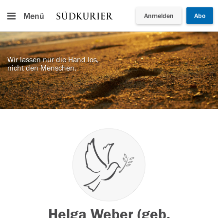
Menü
Anmelden
Abo
Wir lassen nur die Hand los,
nicht den Menschen.
Helga Weber (geb.