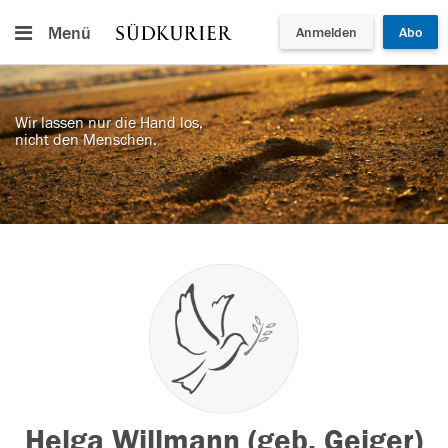
Menü
Anmelden
Abo
Wir lassen nur die Hand los,
nicht den Menschen.
Helga Willmann (geb. Geiger)