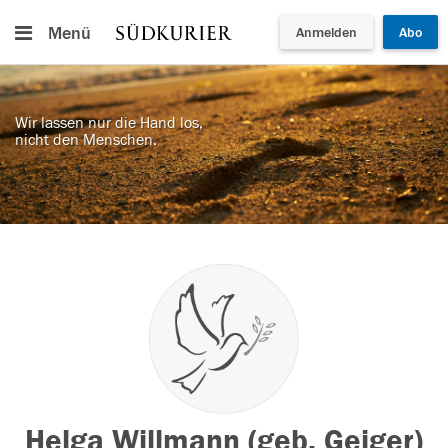
Menü
Anmelden
Abo
Wir lassen nur die Hand los,
nicht den Menschen.
Helga Willmann (geb. Geiger)