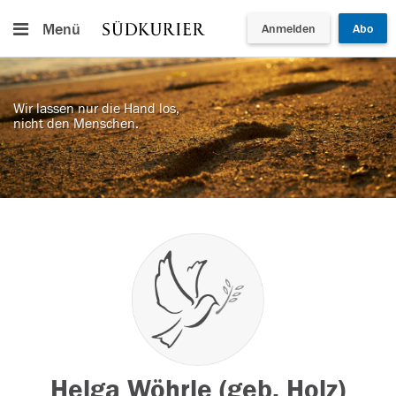
Menü
Anmelden
Abo
Wir lassen nur die Hand los,
nicht den Menschen.
Helga Wöhrle (geb. Holz)