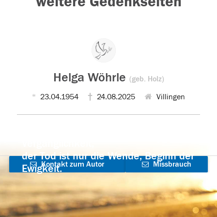
weitere Gedenkseiten
Helga Wöhrle
(geb. Holz)
23.04.1954
24.08.2025
Villingen
Der Tod ist nicht das Ende, nicht die
Vergänglichkeit,
der Tod ist nur die Wende, Beginn der
Kontakt zum Autor
Missbrauch
Ewigkeit.
aufnehmen
melden