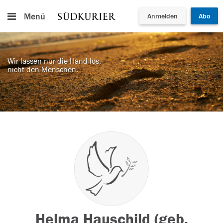
Menü
Anmelden
Abo
Wir lassen nur die Hand los,
nicht den Menschen.
Helma Hauschild (geb.