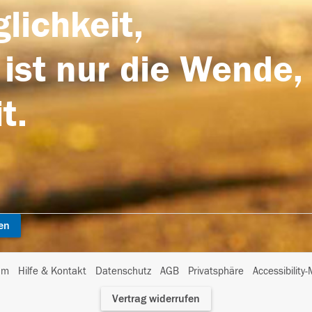
lichkeit,
 ist nur die Wende,
t.
en
I
um
Hilfe & Kontakt
Datenschutz
AGB
Privatsphäre
Accessibility
m
Vertrag widerrufen
A