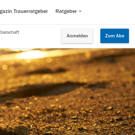
gazin Trauerratgeber
Ratgeber
barschaft
Anmelden
Zum
Abo