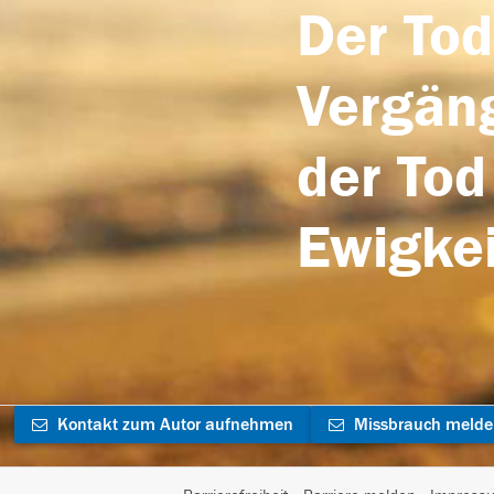
Der Tod
Vergäng
der Tod
Ewigkei
Kontakt zum Autor aufnehmen
Missbrauch meld