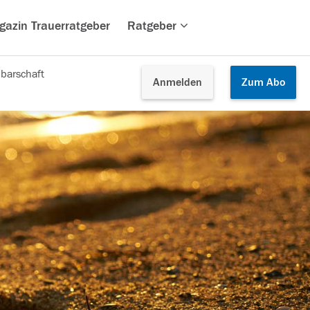
gazin Trauerratgeber
Ratgeber
barschaft
Anmelden
Zum
Abo