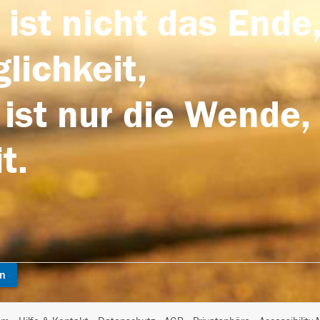
 ist nicht das Ende,
lichkeit,
 ist nur die Wende,
t.
en