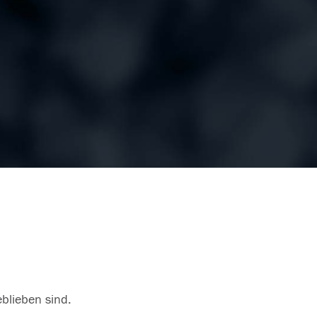
eblieben sind.