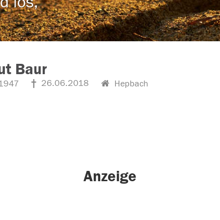
d los,
ut Baur
26.06.2018
1947
Hepbach
Anzeige