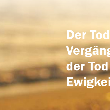
Der Tod
Vergäng
der Tod
Ewigkei