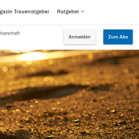
gazin Trauerratgeber
Ratgeber
barschaft
Anmelden
Zum
Abo