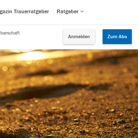
gazin Trauerratgeber
Ratgeber
barschaft
Anmelden
Zum
Abo