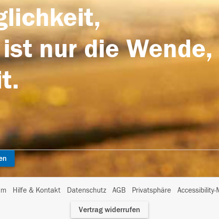
lichkeit,
 ist nur die Wende,
t.
en
I
um
Hilfe & Kontakt
Datenschutz
AGB
Privatsphäre
Accessibility
m
Vertrag widerrufen
A