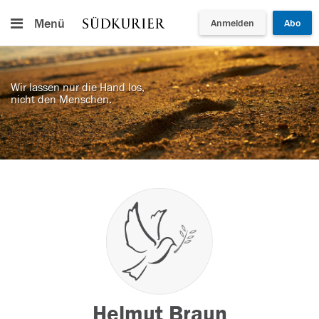
Menü
Anmelden
Abo
Wir lassen nur die Hand los,
nicht den Menschen.
Helmut Braun