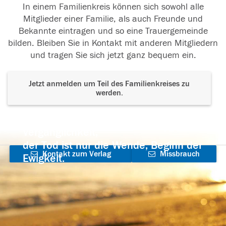
In einem Familienkreis können sich sowohl alle
Mitglieder einer Familie, als auch Freunde und
Bekannte eintragen und so eine Trauergemeinde
bilden. Bleiben Sie in Kontakt mit anderen Mitgliedern
und tragen Sie sich jetzt ganz bequem ein.
Jetzt anmelden um Teil des Familienkreises zu
werden.
Der Tod ist nicht das Ende, nicht die
Vergänglichkeit,
der Tod ist nur die Wende, Beginn der
Kontakt zum Verlag
Missbrauch
Ewigkeit.
aufnehmen
melden