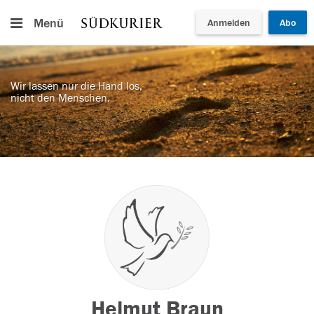
Menü
Anmelden
Abo
Wir lassen nur die Hand los,
nicht den Menschen.
Helmut Braun