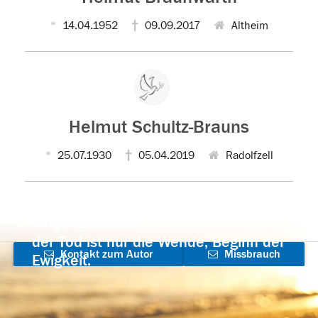
14.04.1952
09.09.2017
Altheim
Helmut Schultz-Brauns
25.07.1930
05.04.2019
Radolfzell
Der Tod ist nicht das Ende, nicht die
Vergänglichkeit,
der Tod ist nur die Wende, Beginn der
Kontakt zum Autor
Missbrauch
Ewigkeit.
aufnehmen
melden