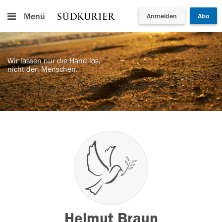
Menü
Anmelden
Abo
Wir lassen nur die Hand los,
nicht den Menschen.
Helmut Braun