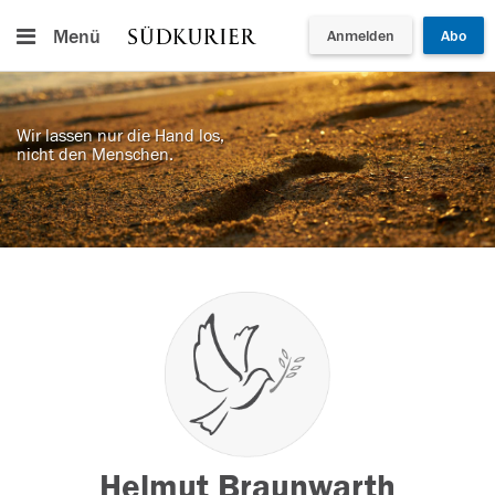
Menü
Anmelden
Abo
Wir lassen nur die Hand los,
nicht den Menschen.
Helmut Braunwarth