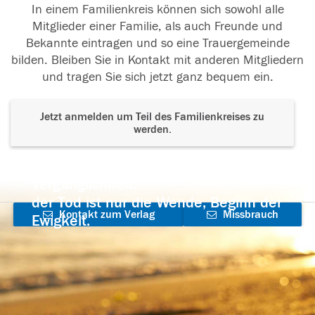
In einem Familienkreis können sich sowohl alle
Mitglieder einer Familie, als auch Freunde und
Bekannte eintragen und so eine Trauergemeinde
bilden. Bleiben Sie in Kontakt mit anderen Mitgliedern
und tragen Sie sich jetzt ganz bequem ein.
Jetzt anmelden um Teil des Familienkreises zu
werden.
Der Tod ist nicht das Ende, nicht die
Vergänglichkeit,
der Tod ist nur die Wende, Beginn der
Kontakt zum Verlag
Missbrauch
Ewigkeit.
aufnehmen
melden