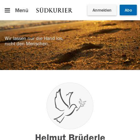
Menü
Anmelden
Abo
Wir lassen nur die Hand los,
nicht den Menschen.
Helmut Brüderle