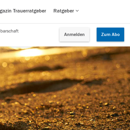
gazin Trauerratgeber
Ratgeber
barschaft
Anmelden
Zum
Abo