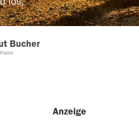
d los,
ut Bucher
theim
Anzeige