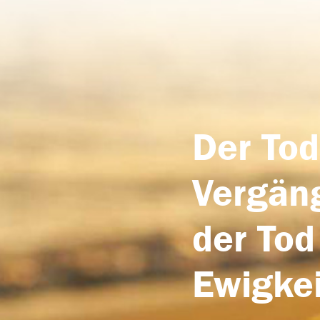
Der Tod
Vergäng
der Tod
Ewigkei