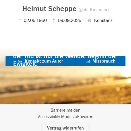
Helmut Scheppe
(geb. Bücheler)
02.05.1950
09.09.2025
Konstanz
Der Tod ist nicht das Ende, nicht die
Vergänglichkeit,
der Tod ist nur die Wende, Beginn der
Kontakt zum Autor
Missbrauch
Ewigkeit.
aufnehmen
melden
Barriere melden
I
Accessibility-Modus aktivieren
m
Vertrag widerrufen