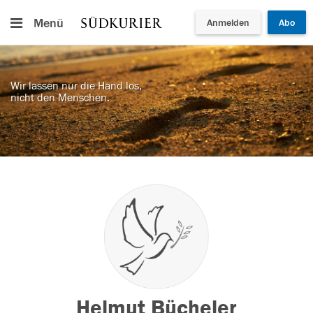
Menü
Anmelden
Abo
Wir lassen nur die Hand los,
nicht den Menschen.
Helmut Bücheler