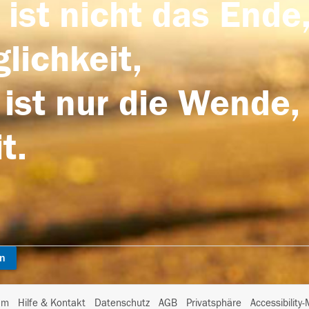
 ist nicht das Ende,
lichkeit,
 ist nur die Wende,
t.
en
I
um
Hilfe & Kontakt
Datenschutz
AGB
Privatsphäre
Accessibility