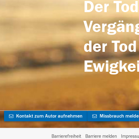
Der Tod
Vergäng
der Tod
Ewigkei
Kontakt zum Autor aufnehmen
Missbrauch meld
Barrierefreiheit
Barriere melden
Impress