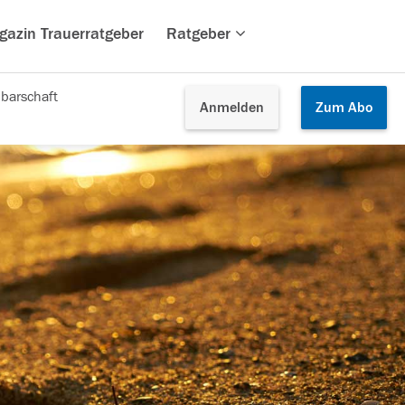
gazin Trauerratgeber
Ratgeber
barschaft
Anmelden
Zum
Abo