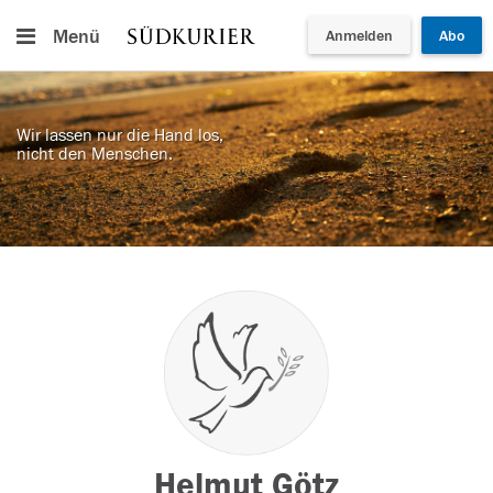
Menü
Anmelden
Abo
Wir lassen nur die Hand los,
nicht den Menschen.
Helmut Götz