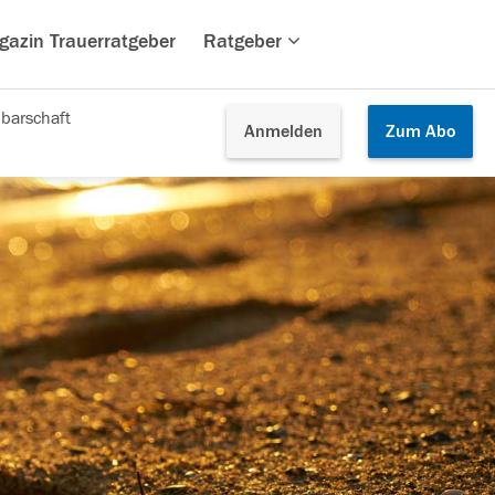
gazin Trauerratgeber
Ratgeber
barschaft
Anmelden
Zum
Abo