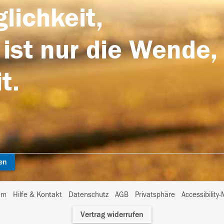
lichkeit,
 ist nur die Wende,
t.
en
I
um
Hilfe & Kontakt
Datenschutz
AGB
Privatsphäre
Accessibility
m
Vertrag widerrufen
A