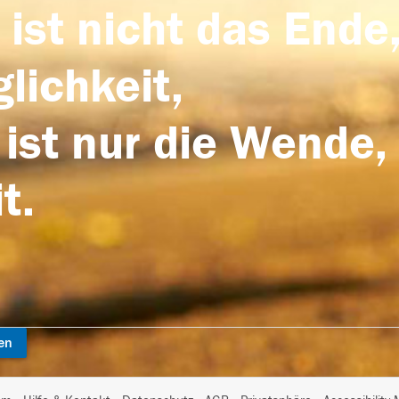
 ist nicht das Ende,
lichkeit,
 ist nur die Wende,
t.
en