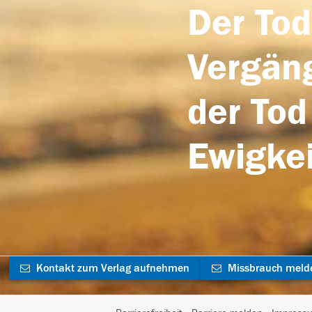
Der Tod
Vergäng
der Tod
Ewigkei
Kontakt zum Verlag aufnehmen
Missbrauch meld