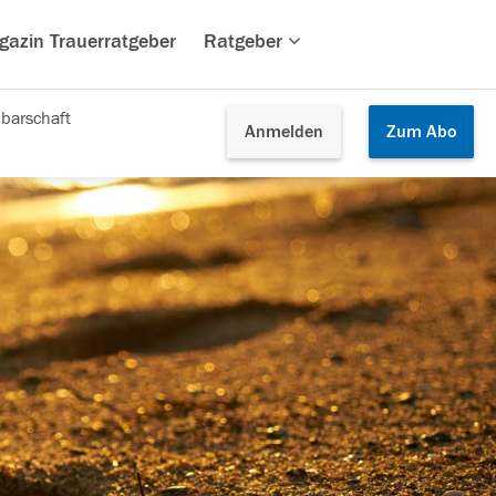
gazin Trauerratgeber
Ratgeber
barschaft
Anmelden
Zum
Abo