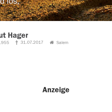
d los,
ut Hager
31.07.2017
1955
Salem
Anzeige