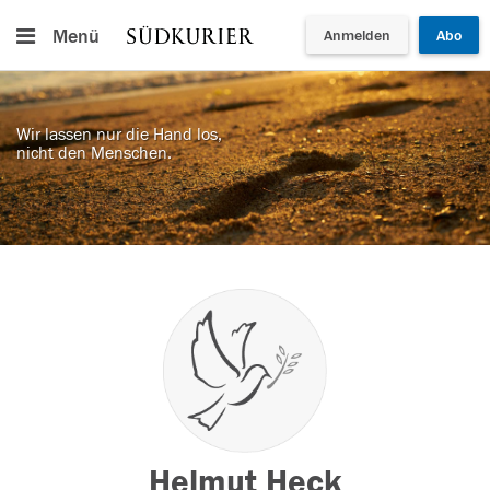
Menü
Anmelden
Abo
Wir lassen nur die Hand los,
nicht den Menschen.
Helmut Heck