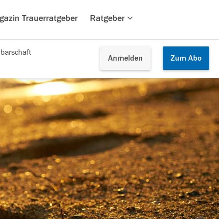
gazin Trauerratgeber
Ratgeber
barschaft
Anmelden
Zum
Abo