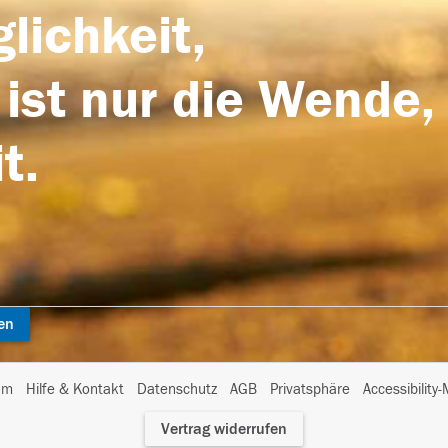
lichkeit,
 ist nur die Wende,
t.
en
I
um
Hilfe & Kontakt
Datenschutz
AGB
Privatsphäre
Accessibility
m
Vertrag widerrufen
A