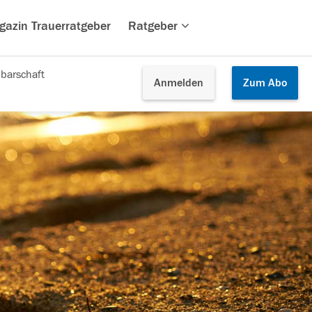
gazin Trauerratgeber
Ratgeber
barschaft
Anmelden
Zum
Abo