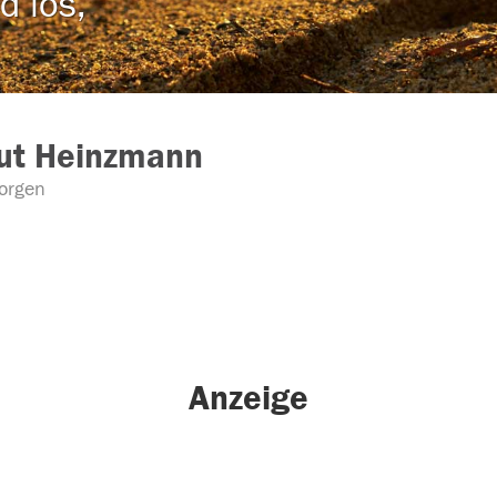
d los,
ut Heinzmann
orgen
Anzeige