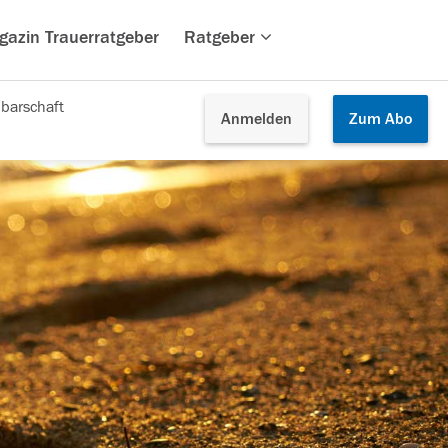
gazin Trauerratgeber
Ratgeber
barschaft
Anmelden
Zum
Abo