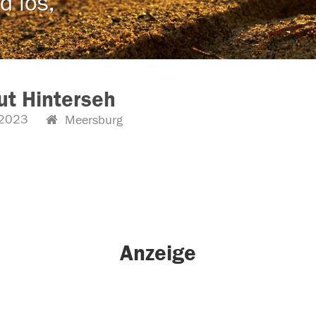
d los,
t Hinterseh
2023
Meersburg
Anzeige