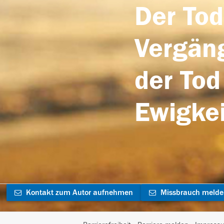
Der Tod
Vergäng
der Tod
Ewigkei
Kontakt zum Autor aufnehmen
Missbrauch meld