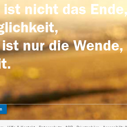
 ist nicht das Ende,
lichkeit,
 ist nur die Wende,
t.
en