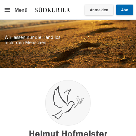
Menü
Anmelden
Abo
Wir lassen nur die Hand los,
nicht den Menschen.
Helmut Hofmeister