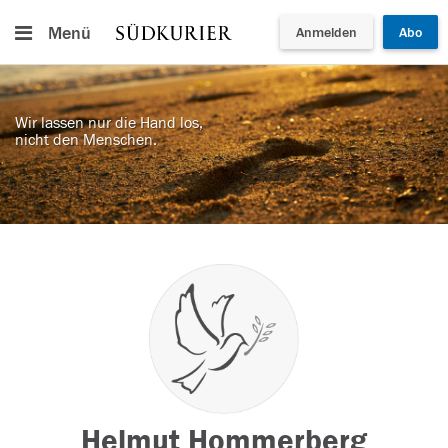
Menü
Anmelden
Abo
Wir lassen nur die Hand los,
nicht den Menschen.
Helmut Hommerberg