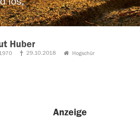
d los,
ut Huber
29.10.2018
1970
Hogschür
Anzeige