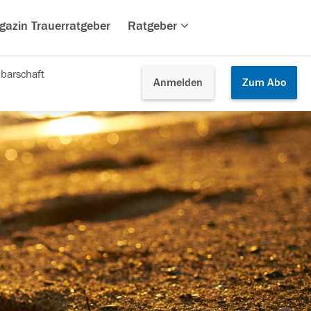
gazin Trauerratgeber
Ratgeber
barschaft
Anmelden
Zum
Abo