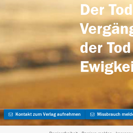
Der Tod
Vergäng
der Tod
Ewigkei
Kontakt zum Verlag aufnehmen
Missbrauch meld