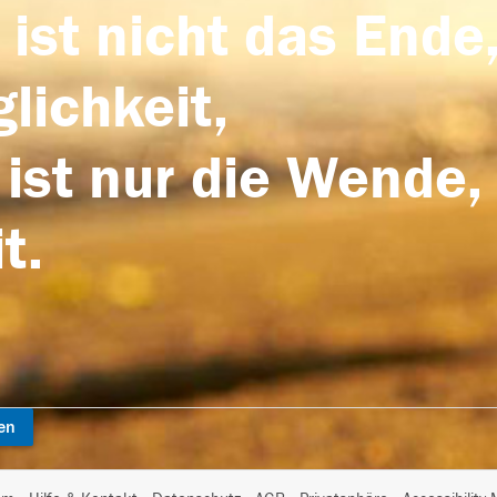
 ist nicht das Ende,
lichkeit,
 ist nur die Wende,
t.
en