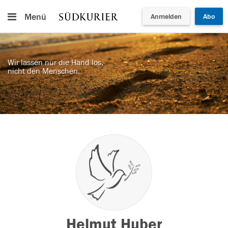
Menü
Anmelden
Abo
Wir lassen nur die Hand los,
nicht den Menschen.
Helmut Huber